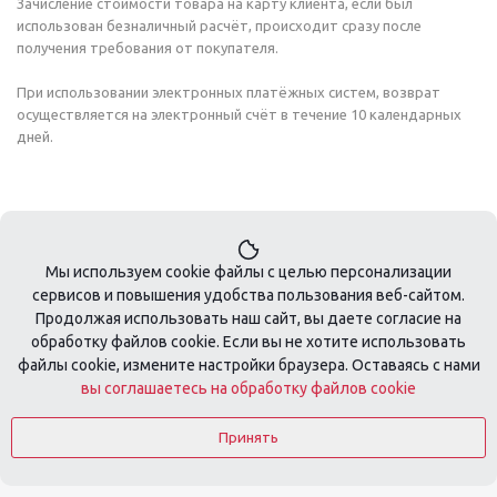
Зачисление стоимости товара на карту клиента, если был
использован безналичный расчёт, происходит сразу после
получения требования от покупателя.
При использовании электронных платёжных систем, возврат
осуществляется на электронный счёт в течение 10 календарных
дней.
Мы используем cookie файлы с целью персонализации
сервисов и повышения удобства пользования веб-сайтом.
Продолжая использовать наш сайт, вы даете согласие на
обработку файлов cookie. Если вы не хотите использовать
+7 495 410-08-74
файлы cookie, измените настройки браузера. Оставаясь с нами
вы соглашаетесь на обработку файлов cookie
zakaz@tools-profi.ru
Принять
2026 © Разработка сайта:
DSA-Agency