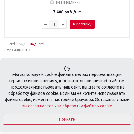
Нет в наличии
7 400
руб.
/шт
В корзину
←
ctrl
Пред.
След.
ctrl
→
Страницы:
1
2
Мы используем cookie файлы с целью персонализации
сервисов и повышения удобства пользования веб-сайтом.
Продолжая использовать наш сайт, вы даете согласие на
обработку файлов cookie. Если вы не хотите использовать
+7 495 410-08-74
файлы cookie, измените настройки браузера. Оставаясь с нами
вы соглашаетесь на обработку файлов cookie
zakaz@tools-profi.ru
Принять
2026 © Разработка сайта:
DSA-Agency