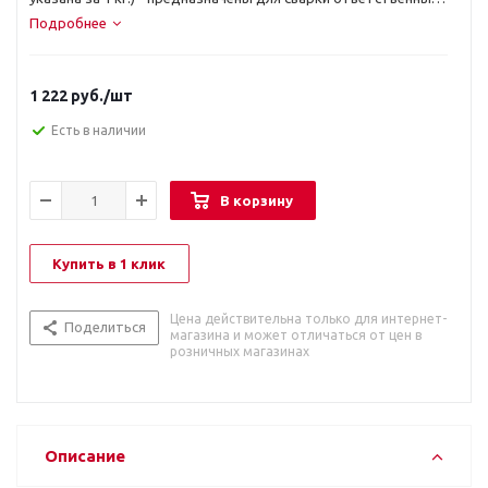
конструкций из углеродистых сталей во всех
Подробнее
пространственных положениях на постоянном токе прямой
или обратной полярности, на переменном токе.
1 222
руб.
/шт
Есть в наличии
В корзину
Купить в 1 клик
Цена действительна только для интернет-
Поделиться
магазина и может отличаться от цен в
розничных магазинах
Описание