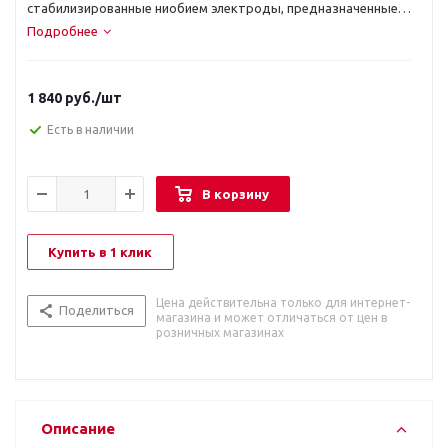
стабилизированные ниобием электроды, предназначенные
для ручной дуговой сварки изделий из нержавеющих
Подробнее
жаропрочных сталей. Характеризуются повышенной
стойкостью к межкристаллитной коррозии. Отличаются
высокой стабильностью и эластичностью дуги, а также
1 840
руб.
/шт
гарантированным лёгким поджигом. Позволяют работать во
всех пространственных положениях, кроме вертикального
Есть в наличии
сверху вниз.
В корзину
Купить в 1 клик
Цена действительна только для интернет-
Поделиться
магазина и может отличаться от цен в
розничных магазинах
Описание