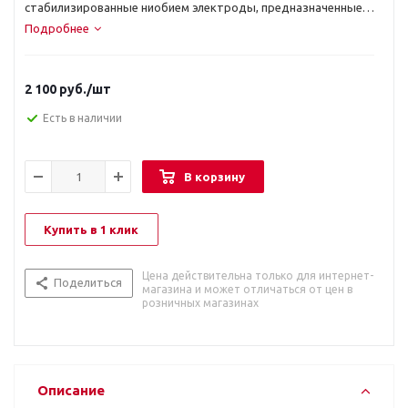
стабилизированные ниобием электроды, предназначенные
для ручной дуговой сварки изделий из нержавеющих
Подробнее
жаропрочных сталей. Характеризуются повышенной
стойкостью к межкристаллитной коррозии. Отличаются
высокой стабильностью и эластичностью дуги, а также
2 100
руб.
/шт
гарантированным лёгким поджигом. Позволяют работать во
всех пространственных положениях, кроме вертикального
Есть в наличии
сверху вниз.
В корзину
Купить в 1 клик
Цена действительна только для интернет-
Поделиться
магазина и может отличаться от цен в
розничных магазинах
Описание