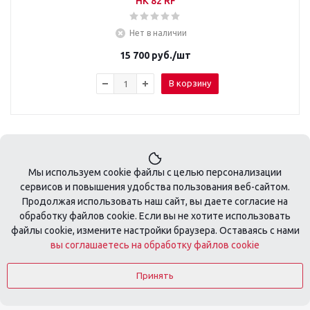
HK 82 RF
Нет в наличии
15 700
руб.
/шт
В корзину
Мы используем cookie файлы с целью персонализации
сервисов и повышения удобства пользования веб-сайтом.
Продолжая использовать наш сайт, вы даете согласие на
обработку файлов cookie. Если вы не хотите использовать
+7 495 410-08-74
файлы cookie, измените настройки браузера. Оставаясь с нами
вы соглашаетесь на обработку файлов cookie
zakaz@tools-profi.ru
Принять
2026 © Разработка сайта:
DSA-Agency